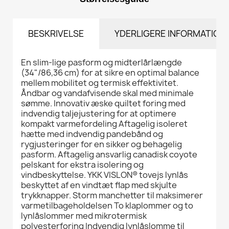
BESKRIVELSE
YDERLIGERE INFORMATION
En slim-lige pasform og midterlårlængde
(34"/86,36 cm) for at sikre en optimal balance
mellem mobilitet og termisk effektivitet.
Åndbar og vandafvisende skal med minimale
sømme. Innovativ æske quiltet foring med
indvendig taljejustering for at optimere
kompakt varmefordeling Aftagelig isoleret
hætte med indvendig pandebånd og
rygjusteringer for en sikker og behagelig
pasform. Aftagelig ansvarlig canadisk coyote
pelskant for ekstra isolering og
vindbeskyttelse. YKK VISLON® tovejs lynlås
beskyttet af en vindtæt flap med skjulte
trykknapper. Storm manchetter til maksimerer
varmetilbageholdelsen To klaplommer og to
lynlåslommer med mikrotermisk
polyesterforing Indvendig lynlåslomme til