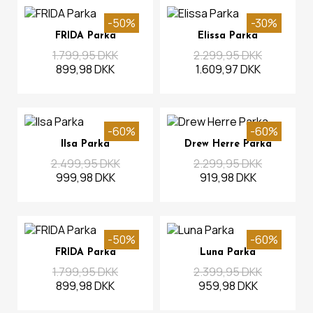
-50%
-30%
Se mere
Se mere
FRIDA Parka
Elissa Parka
1.799,95 DKK
2.299,95 DKK
899,98 DKK
1.609,97 DKK
-60%
-60%
Se mere
Se mere
Ilsa Parka
Drew Herre Parka
2.499,95 DKK
2.299,95 DKK
999,98 DKK
919,98 DKK
-50%
-60%
Se mere
Se mere
FRIDA Parka
Luna Parka
1.799,95 DKK
2.399,95 DKK
899,98 DKK
959,98 DKK