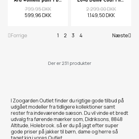
Ara womens pant i beige
Lova Dame Coat i navy
799,95 DKK
2.299,00 DKK
599,96 DKK
1.149,50 DKK
Forrige
1
2
3
4
Næste
Der er 231 produkter
I Zoogarden Outlet finder du rigtige gode tilbud på
udgået modeller fra tidligere kollektioner samt
rester fra indeværende sæson. Du vil vinde et bredt
udvalg fra førende mærker som, Didriksons, 8848
Altitude, Holebrook. så er du på jagt efter super
gode priser på jakker til børn, dame og herre så
taget kig i vores Outlet.