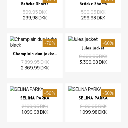
Se mere
Se mere
Bräcke Shorts
Bräcke Shorts
599,95 DKK
599,95 DKK
299,98 DKK
299,98 DKK
-70%
-60%
Se mere
Jules jacket
Se mere
Champlain dun jakke black
8.499,95 DKK
7.899,95 DKK
3.399,98 DKK
2.369,99 DKK
-50%
-50%
Se mere
Se mere
SELINA PARKA
SELINA PARKA
2.199,95 DKK
2.199,95 DKK
1.099,98 DKK
1.099,98 DKK