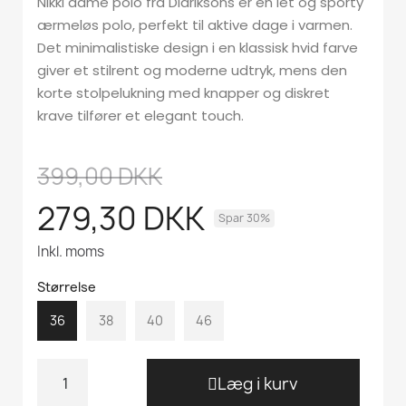
Nikki dame polo fra Didriksons er en let og sporty
ærmeløs polo, perfekt til aktive dage i varmen.
Det minimalistiske design i en klassisk hvid farve
giver et stilrent og moderne udtryk, mens den
korte stolpelukning med knapper og diskret
krave tilfører et elegant touch.
399,00 DKK
279,30 DKK
Spar 30%
Inkl. moms
Størrelse
36
38
40
46
Læg i kurv