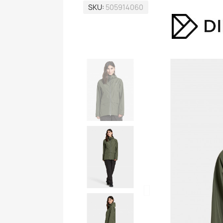
SKU
505914060