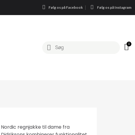
Følg os på Facebook
Følg os på Instagram
Nordic regnjakke til dame fra
Didriksons kombinerer funktionalitet