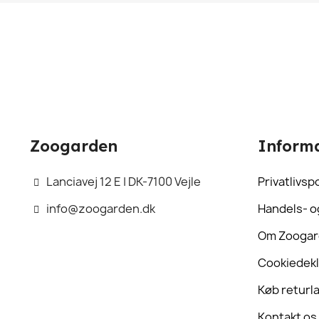
Zoogarden
Inform
Lanciavej 12 E | DK-7100 Vejle
Privatlivspo
info@zoogarden.dk
Handels- o
Om Zooga
Cookiedekl
Køb returl
Kontakt os