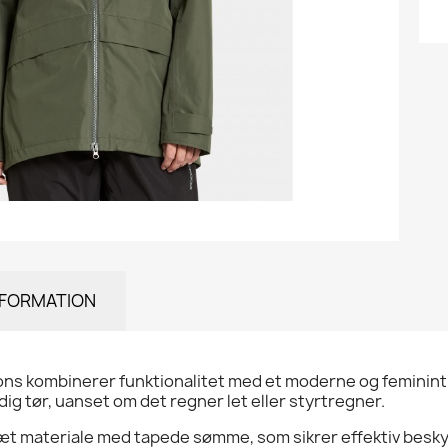
NFORMATION
sons kombinerer funktionalitet med et moderne og feminint d
dig tør, uanset om det regner let eller styrtregner.
dtæt materiale med tapede sømme, som sikrer effektiv besk