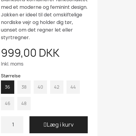
med et moderne og feminint design.
Jakken er ideel til det omskiftelige
nordiske vejr og holder dig tør,
uanset om det regner let eller
styrtregner.
999,00 DKK
Inkl. moms
Størrelse
36
38
40
42
44
46
48
Læg i kurv