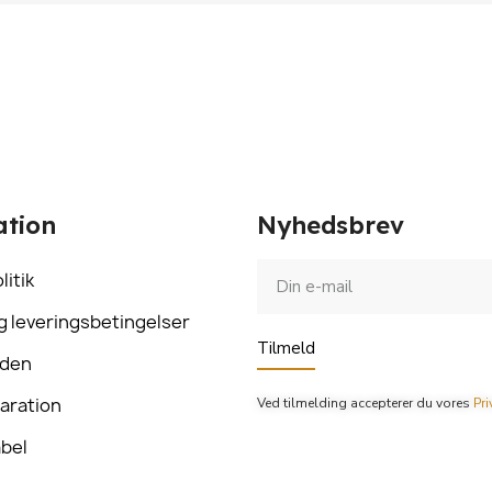
ation
Nyhedsbrev
litik
g leveringsbetingelser
Tilmeld
rden
aration
Ved tilmelding accepterer du vores
Pri
abel