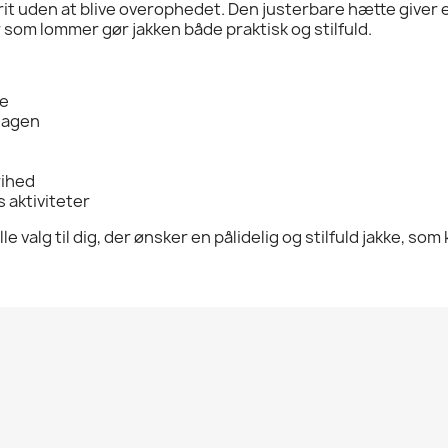
rit uden at blive overophedet. Den justerbare hætte giver
som lommer gør jakken både praktisk og stilfuld.
me
dagen
rihed
 aktiviteter
le valg til dig, der ønsker en pålidelig og stilfuld jakke, so