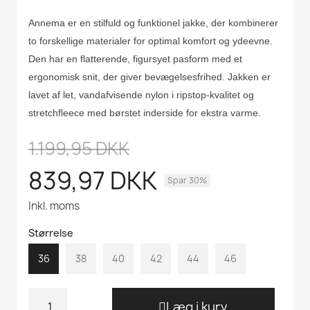
Annema er en stilfuld og funktionel jakke, der kombinerer
to forskellige materialer for optimal komfort og ydeevne.
Den har en flatterende, figursyet pasform med et
ergonomisk snit, der giver bevægelsesfrihed. Jakken er
lavet af let, vandafvisende nylon i ripstop-kvalitet og
stretchfleece med børstet inderside for ekstra varme.
1.199,95 DKK
839,97 DKK
Spar 30%
Inkl. moms
Størrelse
36
38
40
42
44
46
Læg i kurv